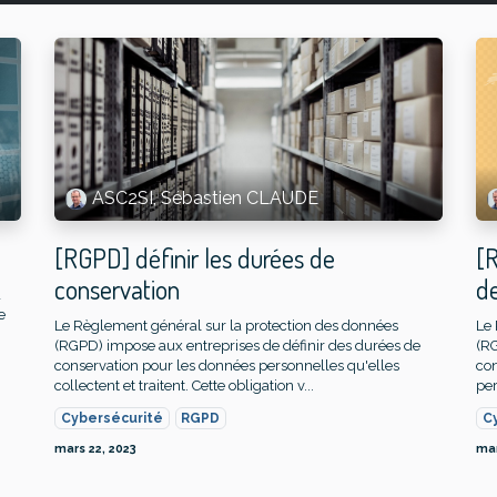
ASC2SI, Sébastien CLAUDE
[RGPD] définir les durées de
[R
conservation
d
a
e
Le Règlement général sur la protection des données
Le 
(RGPD) impose aux entreprises de définir des durées de
(R
conservation pour les données personnelles qu'elles
con
collectent et traitent. Cette obligation v...
per
Cybersécurité
RGPD
C
mars 22, 2023
mar