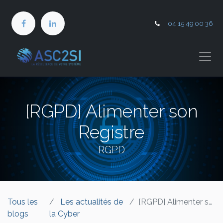
04 15 49 00 36
[RGPD] Alimenter son
Registre
RGPD
Tous les
Les actualités de
[RGPD] Alimenter son Registre
blogs
la Cyber